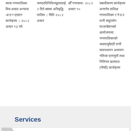
व्यास नगरपालिका
जनप्रतिनिधिज्यूहरुलाई
औँ नगरसभा- २०८२
सबलीकरण कार्यक्रम
विच असल अभ्यास
२ दिने क्षमता अभिवृद्धि
असार १०
अन्तर्गत वालिङ
आदान प्रदान
तालिम । मिति २०८२
नगरपालिका र नेपाल
कार्यक्रम । २०८२
असार
पानी सदुपयोग
असार १३ गते
फाउण्डेशनको
आयोजनामा:
नगरपालिकाको
जलवायुमैत्री पानी
व्यवस्थापन अध्ययन
नतिजा प्रस्तुती तथा
नितिगत छलफल
(गोष्ठी) कार्यक्रम
Services