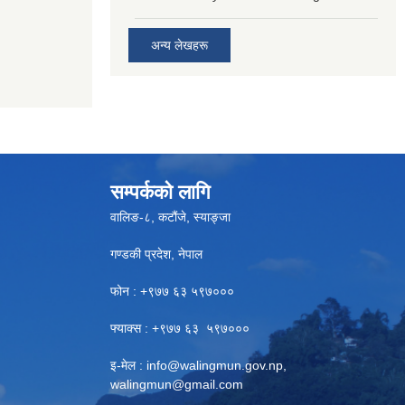
अन्य लेखहरू
सम्पर्कको लागि
वालिङ-८, कटौंजे, स्याङ्जा
गण्डकी प्रदेश, नेपाल
फोन : +९७७ ६३ ५९७०००
फ्याक्स : +९७७ ६३ ५९७०००
इ-मेल :
info@walingmun.gov.np
,
walingmun@gmail.com