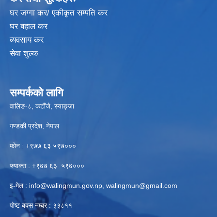
घर जग्गा कर/ एकीकृत सम्पति कर
घर बहाल कर
व्यवसाय कर
सेवा शुल्क
सम्पर्कको लागि
वालिङ-८, कटौंजे, स्याङ्जा
गण्डकी प्रदेश, नेपाल
फोन : +९७७ ६३ ५९७०००
फ्याक्स : +९७७ ६३ ५९७०००
इ-मेल :
info@walingmun.gov.np
,
walingmun@gmail.com
पोष्ट बक्स नम्बर : ३३८११