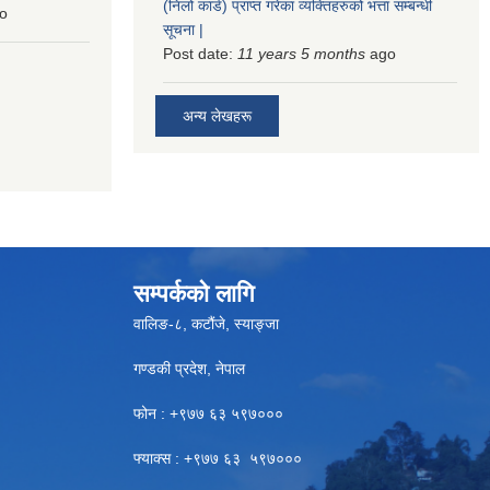
(निलो कार्ड) प्राप्त गरेका व्यक्तिहरुको भत्ता सम्बन्धी
o
सूचना |
Post date:
11 years 5 months
ago
अन्य लेखहरू
सम्पर्कको लागि
वालिङ-८, कटौंजे, स्याङ्जा
गण्डकी प्रदेश, नेपाल
फोन : +९७७ ६३ ५९७०००
फ्याक्स : +९७७ ६३ ५९७०००