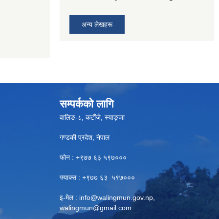
अन्य लेखहरू
सम्पर्कको लागि
वालिङ-८, कटौंजे, स्याङ्जा
गण्डकी प्रदेश, नेपाल
फोन : +९७७ ६३ ५९७०००
फ्याक्स : +९७७ ६३ ५९७०००
इ-मेल :
info@walingmun.gov.np
,
walingmun@gmail.com