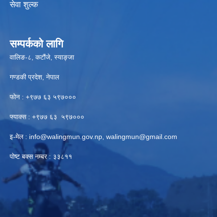
सेवा शुल्क
सम्पर्कको लागि
वालिङ-८, कटौंजे, स्याङ्जा
गण्डकी प्रदेश, नेपाल
फोन : +९७७ ६३ ५९७०००
फ्याक्स : +९७७ ६३ ५९७०००
इ-मेल :
info@walingmun.gov.np
,
walingmun@gmail.com
पोष्ट बक्स नम्बर : ३३८११