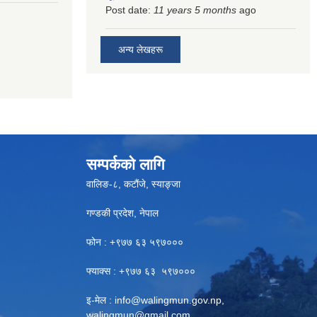
Post date:
11 years 5 months
ago
अन्य लेखहरू
सम्पर्कको लागि
वालिङ-८, कटौंजे, स्याङ्जा
गण्डकी प्रदेश, नेपाल
फोन : +९७७ ६३ ५९७०००
फ्याक्स : +९७७ ६३ ५९७०००
इ-मेल :
info@walingmun.gov.np
,
walingmun@gmail.com