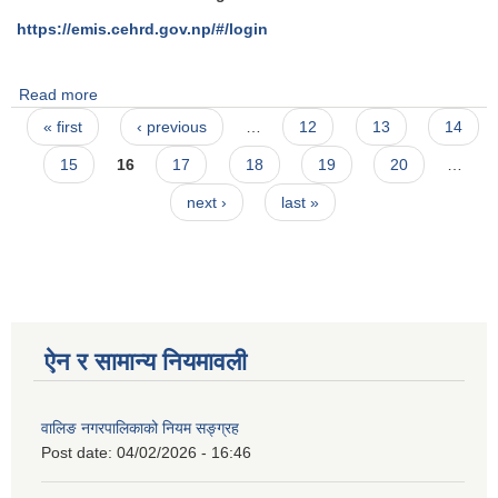
https://emis.cehrd.gov.np/#/login
Read more
about आधारभुत तह कक्षा ८ को नतिजा सार्वजानिक गरिएको सम्बन्धी
Pages
सूचना ।
« first
‹ previous
…
12
13
14
15
16
17
18
19
20
…
next ›
last »
ऐन र सामान्य नियमावली
वालिङ नगरपालिकाको नियम सङ्ग्रह
Post date:
04/02/2026 - 16:46