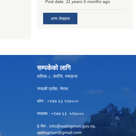
Post date:
11 years 5 months
ago
अन्य लेखहरू
सम्पर्कको लागि
वालिङ-८, कटौंजे, स्याङ्जा
गण्डकी प्रदेश, नेपाल
फोन : +९७७ ६३ ५९७०००
फ्याक्स : +९७७ ६३ ५९७०००
इ-मेल :
info@walingmun.gov.np
,
walingmun@gmail.com