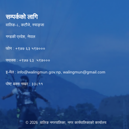
सम्पर्कको लागि
वालिङ-८, कटौंजे, स्याङ्जा
गण्डकी प्रदेश, नेपाल
फोन : +९७७ ६३ ५९७०००
फ्याक्स : +९७७ ६३ ५९७०००
इ-मेल :
info@walingmun.gov.np
,
walingmun@gmail.com
पोष्ट बक्स नम्बर : ३३८११
© 2026 वालिङ नगरपालिका, नगर कार्यपालिकाको कार्यालय