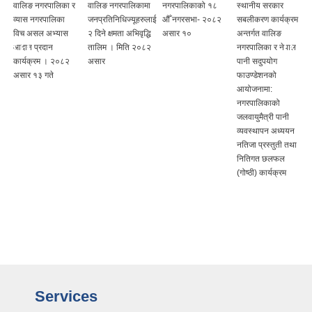
वालिङ नगरपालिका र
वालिङ नगरपालिकामा
नगरपालिकाको १८
स्थानीय सरकार
व्यास नगरपालिका
जनप्रतिनिधिज्यूहरुलाई
औँ नगरसभा- २०८२
सबलीकरण कार्यक्रम
विच असल अभ्यास
२ दिने क्षमता अभिवृद्धि
असार १०
अन्तर्गत वालिङ
आदान प्रदान
तालिम । मिति २०८२
नगरपालिका र नेपाल
कार्यक्रम । २०८२
असार
पानी सदुपयोग
असार १३ गते
फाउण्डेशनको
आयोजनामा:
नगरपालिकाको
जलवायुमैत्री पानी
व्यवस्थापन अध्ययन
नतिजा प्रस्तुती तथा
नितिगत छलफल
(गोष्ठी) कार्यक्रम
Services